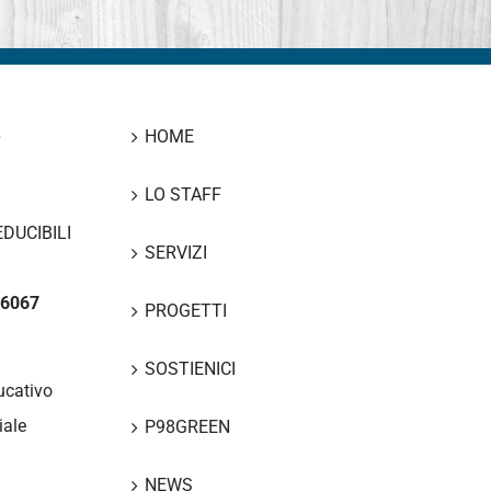
8
HOME
LO STAFF
DUCIBILI
SERVIZI
66067
PROGETTI
SOSTIENICI
ucativo
iale
P98GREEN
NEWS