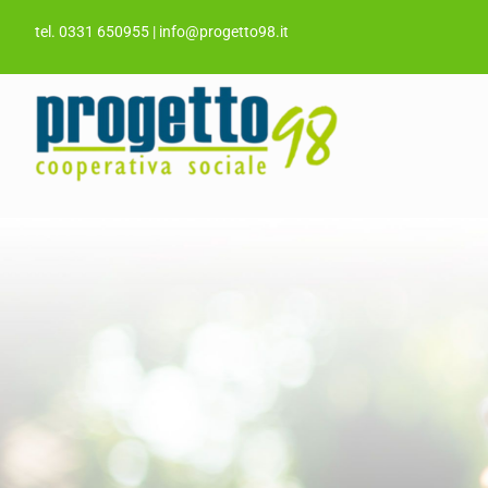
Salta
tel. 0331 650955
|
info@progetto98.it
al
contenuto