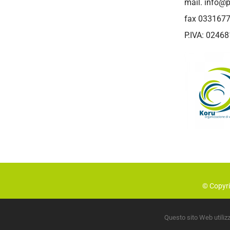
mail.
info@p
fax 033167
P.IVA: 0246
© Copyri
Questo sito Web utilizza