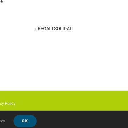
le
CONTATTI
REGALI SOLIDALI
cy Policy
OK
icy