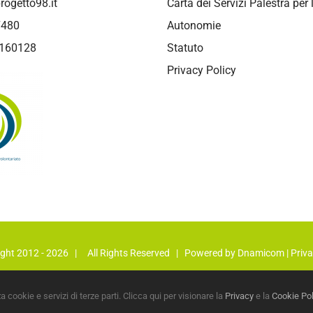
rogetto98.it
Carta dei Servizi Palestra per 
7480
Autonomie
8160128
Statuto
Privacy Policy
ght 2012 -
2026 | All Rights Reserved | Powered by
Dnamicom
|
Priva
Facebook
Instagram
YouTube
LinkedIn
 cookie e servizi di terze parti. Clicca qui per visionare la
Privacy
e la
Cookie Pol