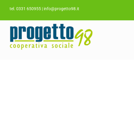
Salta
tel. 0331 650955
|
info@progetto98.it
al
contenuto