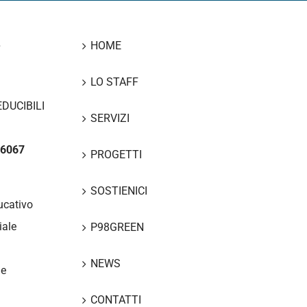
8
HOME
LO STAFF
DUCIBILI
SERVIZI
66067
PROGETTI
SOSTIENICI
ucativo
iale
P98GREEN
NEWS
le
CONTATTI