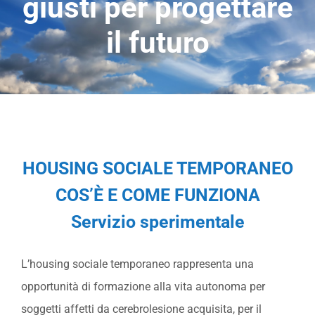
giusti per progettare
SOSTIENICI
il futuro
PROGETTI
P98GREEN
HOUSING SOCIALE TEMPORANEO
NEWS
COS’È E COME FUNZIONA
DOCUMENTI
Servizio sperimentale
CONTATTI
L’housing sociale temporaneo rappresenta una
opportunità di formazione alla vita autonoma per
soggetti affetti da cerebrolesione acquisita, per il