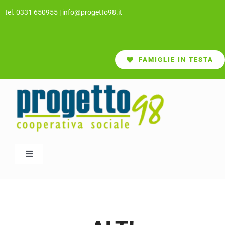
Salta
tel. 0331 650955
|
info@progetto98.it
al
contenuto
FAMIGLIE IN TESTA
Toggle
Navigation
CHI SIAMO
SERVIZI