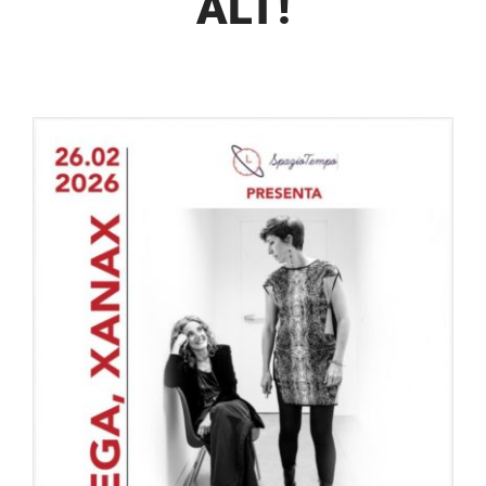
ALT!
SOSTIENICI
PROGETTI
P98GREEN
NEWS
DOCUMENTI
CONTATTI