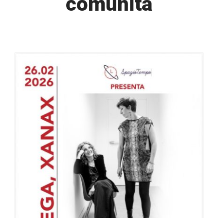
comunità
SOSTIENICI
PROGETTI
P98GREEN
NEWS
DOCUMENTI
CONTATTI