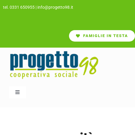
Salta
tel. 0331 650955
|
info@progetto98.it
al
contenuto
FAMIGLIE IN TESTA
Toggle
Navigation
CHI SIAMO
SERVIZI