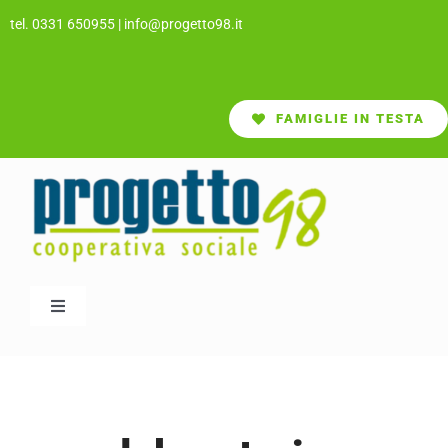
Salta
tel. 0331 650955
|
info@progetto98.it
al
contenuto
FAMIGLIE IN TESTA
Toggle
Navigation
CHI SIAMO
SERVIZI