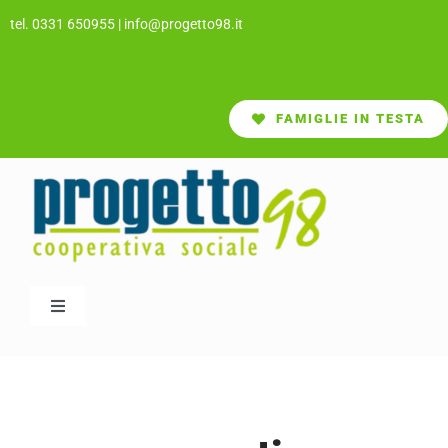
Salta
tel. 0331 650955
|
info@progetto98.it
al
contenuto
FAMIGLIE IN TESTA
Toggle
Navigation
CHI SIAMO
SERVIZI