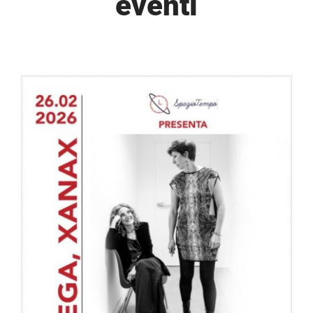
eventi
SOSTIENICI
PROGETTI
P98GREEN
NEWS
DOCUMENTI
CONTATTI